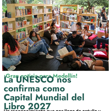
¡Gran noticia para Medellín!
La UNESCO nos
confirma como
Capital Mundial del
Libro 2027