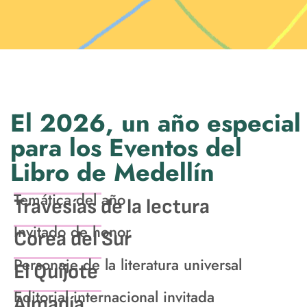
El 2026, un año especial
para los Eventos del
Libro de Medellín
Temática del año
Travesías de la lectura
Invitado de honor
Corea del Sur
Personaje de la literatura universal
El Quijote
Editorial internacional invitada
Almadía