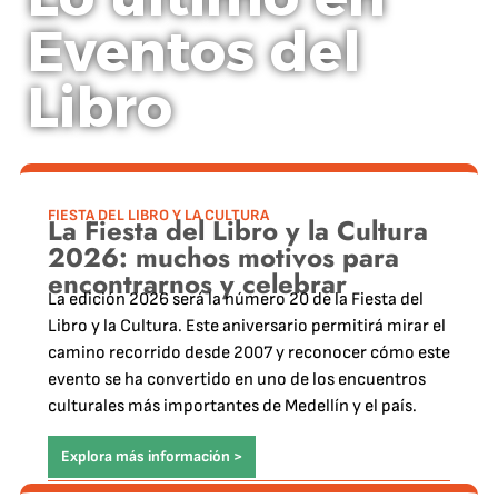
Eventos del
Libro
FIESTA DEL LIBRO Y LA CULTURA
La Fiesta del Libro y la Cultura
2026: muchos motivos para
encontrarnos y celebrar
La edición 2026 será la número 20 de la Fiesta del
Libro y la Cultura. Este aniversario permitirá mirar el
camino recorrido desde 2007 y reconocer cómo este
evento se ha convertido en uno de los encuentros
culturales más importantes de Medellín y el país.
Explora más información >