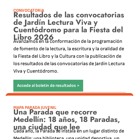
CONVOCATORIA
Resultados de las convocatorias
de Jardín Lectura Viva y
Cuentódromo para la Fiesta del
Libro 2026
Avanzamos en la conformación de la programación
de fomento de la lectura, la escritura y la oralidad de
la Fiesta del Libro y la Cultura con la publicación de
los resultados de las convocatorias de Jardín Lectura
Viva y Cuentódromo.
Accede al boletín de resultados >
MAPA PARADA JUVENIL
Una Parada que recorre
Medellín: 18 años, 18 Paradas,
una ciudad que lee
Cada año, la Parada se instala en un lugar distinto de
Medellín: una biblioteca, una unidad deportiva, un