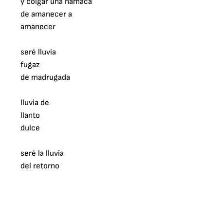
y colgar una hamaca

de amanecer a

amanecer

seré lluvia

fugaz

de madrugada

lluvia de

llanto

dulce

seré la lluvia

del retorno
