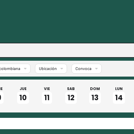
 colombiana
Ubicación
Convoca
IE
JUE
VIE
SAB
DOM
LUN
9
10
11
12
13
14