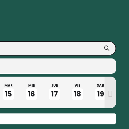
MAR
MIE
JUE
VIE
SAB
DOM
15
16
17
18
19
20