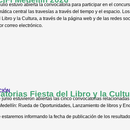
julio estuvo abierta la convocatoria para participar en el concu
ática central las travesías a través del tiempo y el espacio. L
 Libro y la Cultura, a través de la página web y de las redes s
r correo electrónico.
CIÓN
torias Fiesta del Libro y la Cult
 junio estuvieron abiertas las cinco convocatorias relacionadas
 Medellín: Rueda de Oportunidades, Lanzamiento de libros y En
estaremos informando la fecha de publicación de los resultado