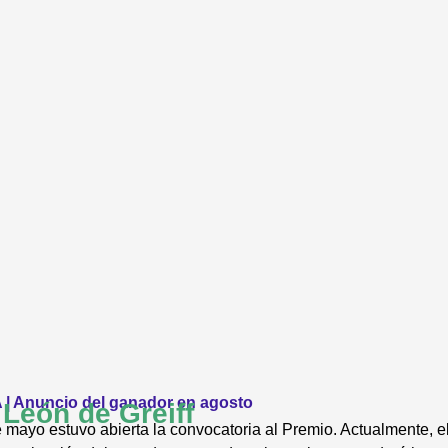
| Anuncio del ganador en agosto
León de Greiff
e mayo estuvo abierta la convocatoria al Premio. Actualmente, 