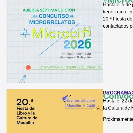
Hasta el 5 de 
tiene como tem
a
20.
Fiesta del
contactados po
PROGRAMA
Convoca
Hasta el 22 de
la Cultura de
Próximamente 