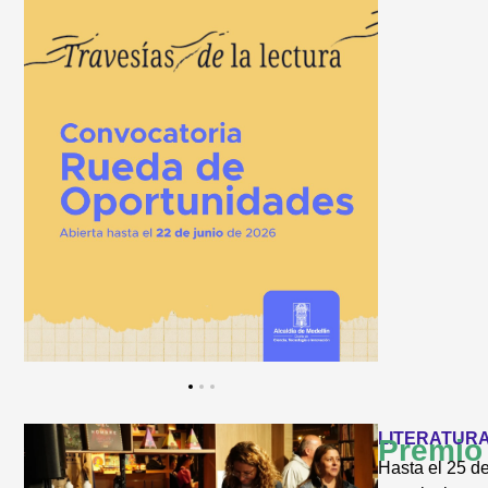
LITERATURA 
Premio 
Hasta el 25 d