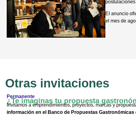
postulaciones 
El anuncio ofi
el mes de agos
Otras invitaciones
Permanente
¿Te imaginas tu propuesta gastronóm
Invitamos a emprendimientos, proyectos, marcas y propuest
información en el Banco de Propuestas Gastronómicas d